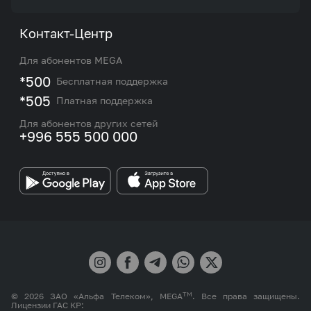
Акции и предложения
Тарифы
О нас
Контакт-Центр
Роуминг и международные звонки
Услуги
Новости
Для абонентов MEGA
eSIM
M2M
*500
Бесплатная поддержка
Карта покрытия сети и центров обслуживания
Подбор номера
*505
Платная поддержка
Контакты сотрудников отдела по работе с
Работа в MEGA
корпоративными и VIP клиентами
Для абонентов других сетей
+996 555 500 000
Партнерам
Бренд MEGA
TM
© 2026 ЗАО «Альфа Телеком», MEGA
. Все права защищены.
Лицензии ГАС КР: