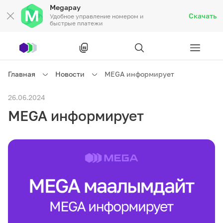
Megapay
Скачать
Удобное управление номером и
быстрые платежи
Рус
/
Кырг
Главная
Новости
MEGA информирует
Частным клиентам
26.06.2024
MEGA информирует
Частным клиентам
Связь
Бизнесу
Тарифы
Акции
Роуминг