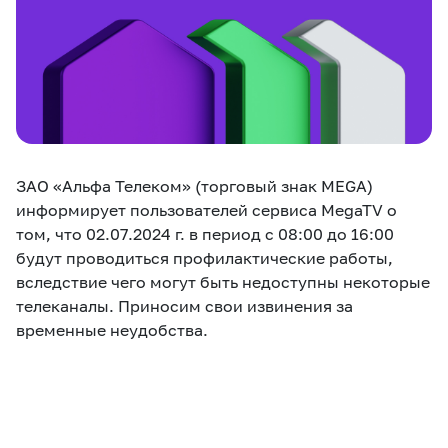
eSIM
M2M
Услуги
Компания
Все услуги
Развлечения
Соц.сети
ЗАО «Альфа Телеком» (торговый знак MEGA)
Сервисы
информирует пользователей сервиса MegaTV о
том, что 02.07.2024 г. в период с 08:00 до 16:00
О нас
Новости
Работа в MEGA
будут проводиться профилактические работы,
Звонки и SMS
Подбор номера
Доставка SIM
вследствие чего могут быть недоступны некоторые
телеканалы. Приносим свои извинения за
временные неудобства.
Карта офисов и
MegaTV
MegaPay
MegaKassa
Партнерам
покрытие