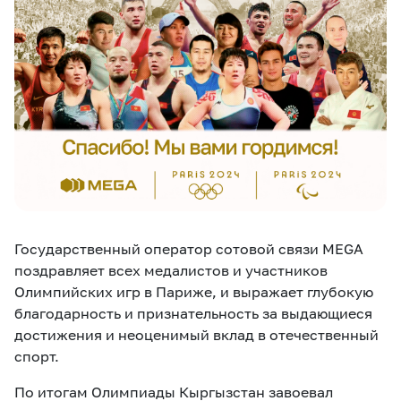
eSIM
M2M
Услуги
Компания
Все услуги
Развлечения
Соц.сети
Сервисы
О нас
Новости
Работа в MEGA
Государственный оператор сотовой связи
MEGA
Звонки и SMS
Подбор номера
Доставка SIM
поздравляет всех медалистов и участников
Олимпийских игр в Париже, и выражает глубокую
Карта офисов и
MegaTV
MegaPay
MegaKassa
Партнерам
благодарность и признательность за выдающиеся
покрытие
достижения и неоценимый вклад в отечественный
спорт.
По итогам Олимпиады Кыргызстан завоевал