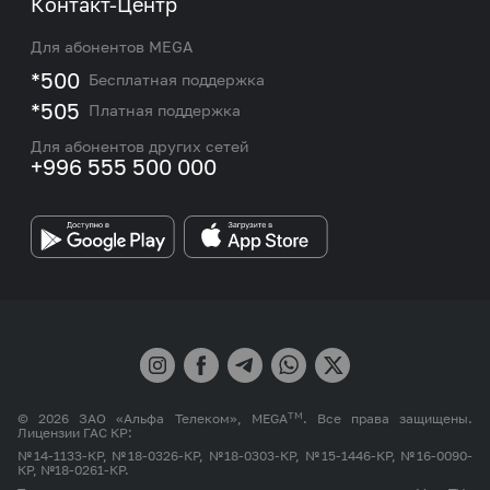
Контакт-Центр
Роуминг и международные звонки
Услуги
Новости
Для абонентов MEGA
eSIM
M2M
*500
Бесплатная поддержка
Карта покрытия сети и центров обслуживания
Подбор номера
*505
Платная поддержка
Контакты сотрудников отдела по работе с
Работа в MEGA
корпоративными и VIP клиентами
Для абонентов других сетей
+996 555 500 000
Партнерам
Бренд MEGA
TM
© 2026 ЗАО «Альфа Телеком», MEGA
. Все права защищены.
Лицензии ГАС КР:
№14-1133-КР, №18-0326-КР, №18-0303-КР, №15-1446-КР, №16-0090-
КР, №18-0261-КР.