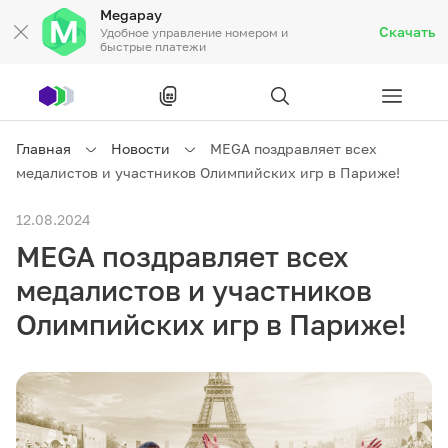
Megapay
Скачать
Удобное управление номером и
быстрые платежи
Рус
/
Кырг
Главная
Новости
MEGA поздравляет всех
медалистов и участников Олимпийских игр в Париже!
Частным клиентам
12.08.2024
MEGA поздравляет всех
Частным клиентам
Связь
медалистов и участников
Бизнесу
Олимпийских игр в Париже!
Тарифы
Акции
Роуминг