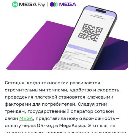
eSIM
M2M
Услуги
Компания
Все услуги
Развлечения
Соц.сети
Сервисы
О нас
Новости
Работа в MEGA
Сегодня, когда технологии развиваются
Звонки и SMS
Подбор номера
Доставка SIM
стремительными темпами, удобство и скорость
проведения платежей становятся ключевыми
Карта офисов и
MegaTV
MegaPay
MegaKassa
Партнерам
факторами для потребителей. Следуя этим
покрытие
трендам, государственный оператор сотовой
связи
MEGA
, представила новую возможность —
оплату через QR-код в MegaKassa. Этот шаг не
только упрощает процесс расчетов, но и повышает