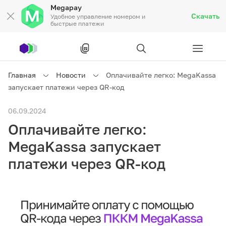
Megapay
Скачать
Удобное управление номером и
быстрые платежи
Рус
/
Кырг
Главная
Новости
Оплачивайте легко: MegaKassa
запускает платежи через QR-код
Частным клиентам
06.09.2024
Оплачивайте легко:
Частным клиентам
Связь
MegaKassa запускает
Бизнесу
платежи через QR-код
Тарифы
Акции
Роуминг