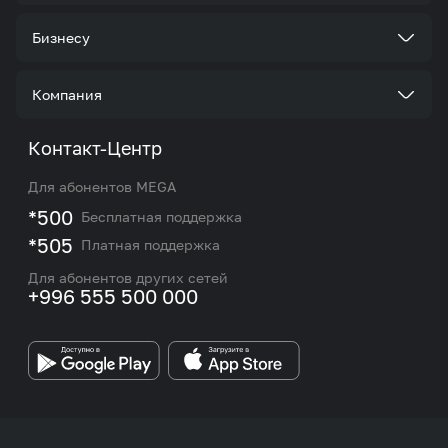
Тарифы
Бизнесу
Услуги
Стать корпоративным клиентом
Компания
Акции и предложения
Тарифы
О нас
Контакт-Центр
Роуминг и международные звонки
Услуги
Новости
Для абонентов MEGA
eSIM
M2M
*500
Бесплатная поддержка
Карта покрытия сети и центров обслуживания
Подбор номера
*505
Платная поддержка
Контакты сотрудников отдела по работе с
Работа в MEGA
корпоративными и VIP клиентами
Для абонентов других сетей
+996 555 500 000
Партнерам
Бренд MEGA