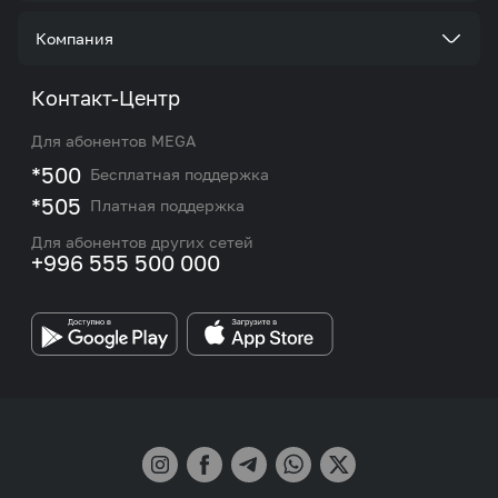
Услуги
Стать корпоративным клиентом
Компания
Акции и предложения
Тарифы
О нас
Контакт-Центр
Роуминг и международные звонки
Услуги
Новости
Для абонентов MEGA
eSIM
M2M
*500
Бесплатная поддержка
Карта покрытия сети и центров обслуживания
Подбор номера
*505
Платная поддержка
Контакты сотрудников отдела по работе с
Работа в MEGA
корпоративными и VIP клиентами
Для абонентов других сетей
+996 555 500 000
Партнерам
Бренд MEGA