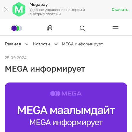
Megapay
Скачать
Удобное управление номером и
быстрые платежи
Рус
/
Кырг
Главная
Новости
MEGA информирует
Частным клиентам
25.09.2024
MEGA информирует
Частным клиентам
Связь
Бизнесу
Тарифы
Акции
Роуминг