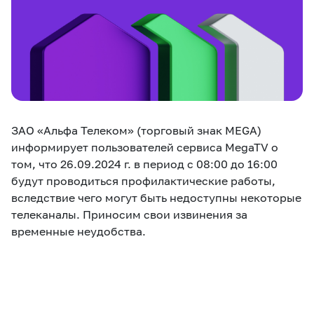
eSIM
M2M
Услуги
Компания
Все услуги
Развлечения
Соц.сети
ЗАО «Альфа Телеком» (торговый знак MEGA)
Сервисы
информирует пользователей сервиса MegaTV о
том, что 26.09.2024 г. в период с 08:00 до 16:00
О нас
Новости
Работа в MEGA
будут проводиться профилактические работы,
Звонки и SMS
Подбор номера
Доставка SIM
вследствие чего могут быть недоступны некоторые
телеканалы. Приносим свои извинения за
временные неудобства.
Карта офисов и
MegaTV
MegaPay
MegaKassa
Партнерам
покрытие