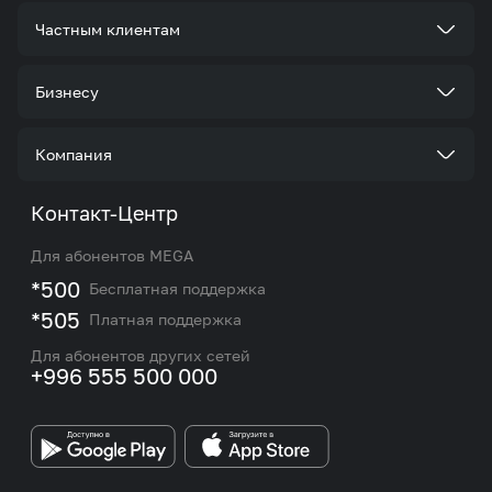
Частным клиентам
Тарифы
Бизнесу
Услуги
Стать корпоративным клиентом
Компания
Акции и предложения
Тарифы
О нас
Контакт-Центр
Роуминг и международные звонки
Услуги
Новости
Для абонентов MEGA
eSIM
M2M
*500
Бесплатная поддержка
Карта покрытия сети и центров обслуживания
Подбор номера
*505
Платная поддержка
Контакты сотрудников отдела по работе с
Работа в MEGA
корпоративными и VIP клиентами
Для абонентов других сетей
+996 555 500 000
Партнерам
Бренд MEGA