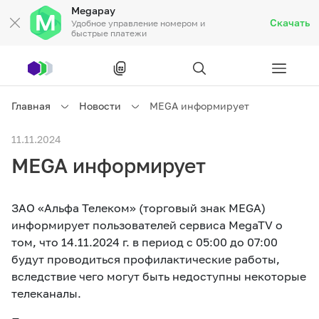
Megapay
Скачать
Удобное управление номером и
быстрые платежи
Рус
/
Кырг
Главная
Новости
MEGA информирует
Частным клиентам
11.11.2024
MEGA информирует
Частным клиентам
Связь
ЗАО «Альфа Телеком» (торговый знак MEGA)
Бизнесу
информирует пользователей сервиса MegaTV о
том, что 14.11.2024 г. в период с 05:00 до 07:00
Тарифы
Акции
Роуминг
будут проводиться профилактические работы,
вследствие чего могут быть недоступны некоторые
телеканалы.