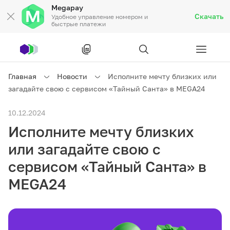
Megapay
Скачать
Удобное управление номером и
быстрые платежи
Рус
/
Кырг
Главная
Новости
Исполните мечту близких или
загадайте свою с сервисом «Тайный Санта» в MEGA24
Частным клиентам
10.12.2024
Исполните мечту близких
Частным клиентам
Связь
или загадайте свою с
Бизнесу
сервисом «Тайный Санта» в
MEGA24
Тарифы
Акции
Роуминг