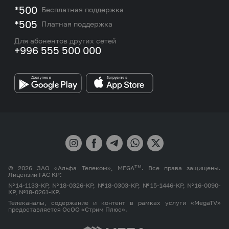
M2M
*500
Бесплатная поддержка
Карта покрытия сети и центров обслуживания
Подбор номера
*505
Платная поддержка
Контакты сотрудников отдела по работе с
Работа в MEGA
корпоративными и VIP клиентами
Для абонентов других сетей
+996 555 500 000
Партнерам
Бренд MEGA
TM
© 2026 ЗАО «Альфа Телеком», MEGA
. Все права защищены.
Лицензии ГАС КР:
№14-1133-КР, №18-0326-КР, №18-0303-КР, №15-1446-КР, №16-0090-
КР, №18-0261-КР.
Телеканалы, содержание и контент в рамках услуги «MegaTV»
предоставляется ОсОО «Стрим Плюс».