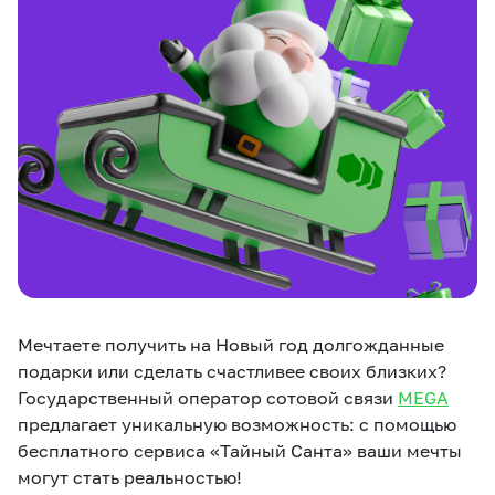
eSIM
M2M
Услуги
Компания
Все услуги
Развлечения
Соц.сети
Сервисы
О нас
Новости
Работа в MEGA
Звонки и SMS
Подбор номера
Доставка SIM
Мечтаете получить на Новый год долгожданные
подарки или сделать счастливее своих близких?
Карта офисов и
MegaTV
MegaPay
MegaKassa
Партнерам
покрытие
Государственный оператор сотовой связи
MEGA
предлагает уникальную возможность: с помощью
бесплатного сервиса «Тайный Санта» ваши мечты
могут стать реальностью!