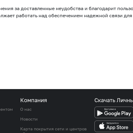
ения за доставленные неудобства и благодарит пользо
жает работать над обеспечением надежной связи для 
Развлечения
Новости
Подбор номера
MegaPay
Карта офисов и покрытие
Компания
Скачать Личн
иентом
О нас
Новости
Карта покрытия сети и центров