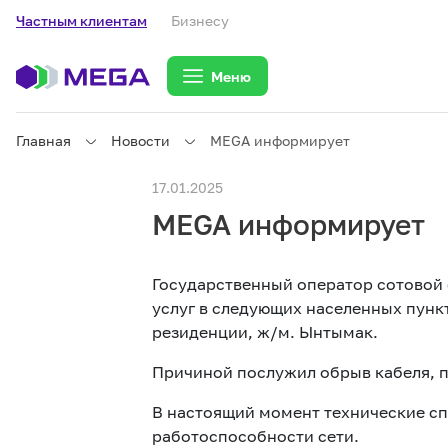
Частным клиентам
Бизнесу
Меню
Главная
Новости
MEGA информирует
Частным клиентам
17.01.2025
MEGA информирует
Частным клиентам
Связь
Государственный оператор сотовой
Бизнесу
услуг в следующих населенных пунк
резиденции, ж/м. Ынтымак.
Тарифы
Причиной послужил обрыв кабеля, п
В настоящий момент технические сп
работоспособности сети.
eSIM