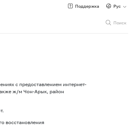
Поддержка
Рус
Поиск
Рус
/
Кырг
ениях с предоставлением интернет-
также ж/м Чон-Арык, район
Роуминг
т.
го восстановления