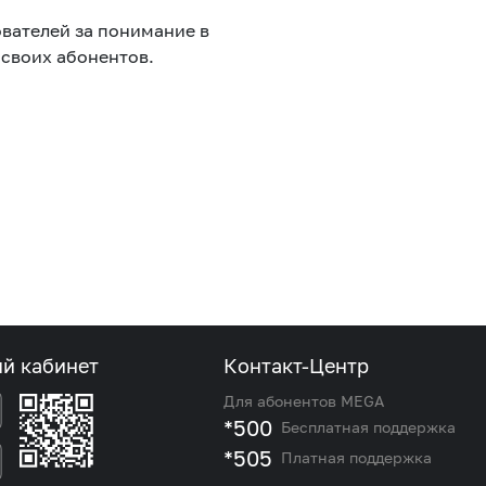
вателей за понимание в
своих абонентов.
Соц.сети
Работа в MEGA
Доставка SIM
MegaKassa
ый кабинет
Контакт-Центр
Для абонентов MEGA
*500
Бесплатная поддержка
*505
Платная поддержка