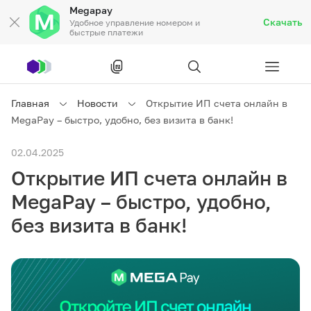
Megapay
Скачать
Удобное управление номером и
быстрые платежи
Рус
/
Кырг
Главная
Новости
Открытие ИП счета онлайн в
MegaPay – быстро, удобно, без визита в банк!
Частным клиентам
02.04.2025
Открытие ИП счета онлайн в
Частным клиентам
Связь
MegaPay – быстро, удобно,
Бизнесу
без визита в банк!
Тарифы
Акции
Роуминг