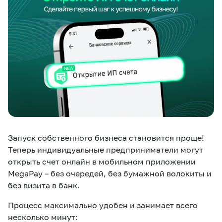
eSIM
M2M
Услуги
Компания
Все услуги
Развлечения
Соц.сети
Сервисы
О нас
Новости
Работа в MEGA
Запуск собственного бизнеса становится проще!
Звонки и SMS
Подбор номера
Доставка SIM
Теперь индивидуальные предприниматели могут
открыть счет онлайн в мобильном приложении
Карта офисов и
MegaTV
MegaPay
MegaKassa
Партнерам
MegaPay – без очередей, без бумажной волокиты и
покрытие
без визита в банк.
Процесс максимально удобен и занимает всего
несколько минут: