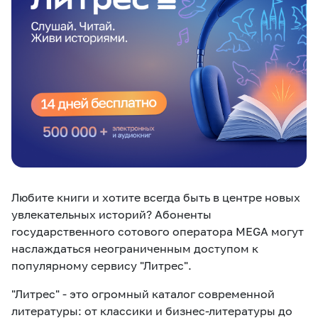
eSIM
M2M
Услуги
Компания
Все услуги
Развлечения
Соц.сети
Сервисы
О нас
Новости
Работа в MEGA
Любите книги и хотите всегда быть в центре новых
Звонки и SMS
Подбор номера
Доставка SIM
увлекательных историй? Абоненты
государственного сотового оператора MEGA могут
Карта офисов и
MegaTV
MegaPay
MegaKassa
Партнерам
наслаждаться неограниченным доступом к
покрытие
популярному сервису "Литрес".
"Литрес" - это огромный каталог современной
литературы: от классики и бизнес-литературы до