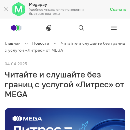
Megapay
Скачать
Удобное управление номером и
быстрые платежи
Рус
/
Кырг
Главная
Новости
Читайте и слушайте без границ
с услугой «Литрес» от MEGA
Частным клиентам
04.04.2025
Читайте и слушайте без
Частным клиентам
Связь
границ с услугой «Литрес» от
Бизнесу
MEGA
Тарифы
Акции
Роуминг