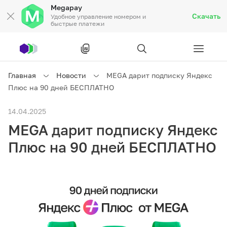
Megapay
Скачать
Удобное управление номером и
быстрые платежи
Рус
/
Кырг
Главная
Новости
MEGA дарит подписку Яндекс
Плюс на 90 дней БЕСПЛАТНО
Частным клиентам
14.04.2025
MEGA дарит подписку Яндекс
Частным клиентам
Связь
Плюс на 90 дней БЕСПЛАТНО
Бизнесу
Тарифы
Акции
Роуминг