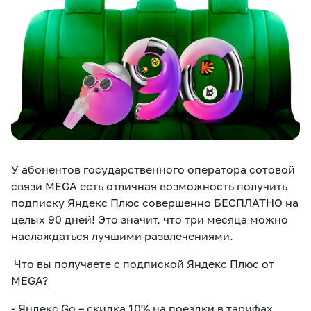
eSIM
M2M
Услуги
Компания
Все услуги
Развлечения
Соц.сети
Сервисы
У абонентов государственного оператора сотовой
О нас
Новости
Работа в MEGA
связи
MEGA
есть отличная возможность получить
Звонки и SMS
Подбор номера
Доставка SIM
подписку Яндекс Плюс совершенно БЕСПЛАТНО на
целых 90 дней! Это значит, что три месяца можно
Карта офисов и
наслаждаться лучшими развлечениями.
MegaTV
MegaPay
MegaKassa
Партнерам
покрытие
Что вы получаете с подпиской Яндекс Плюс от
MEGA?
- Яндекс Go – скидка 10% на поездки в тарифах