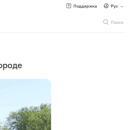
Поддержка
Рус
Поиск
Рус
/
Кырг
ороде
Роуминг