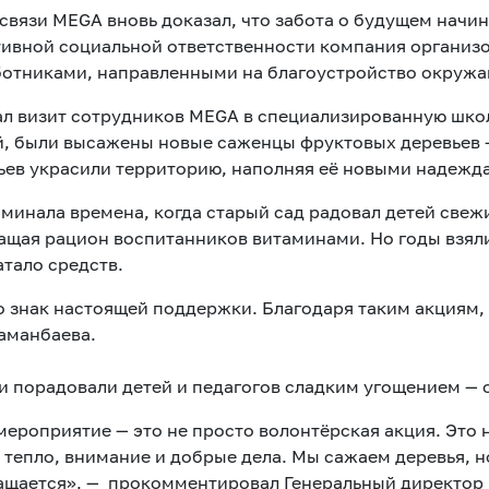
вязи MEGA вновь доказал, что забота о будущем начин
тивной социальной ответственности компания организ
бботниками, направленными на благоустройство окруж
ал визит сотрудников MEGA в специализированную школу
й, были высажены новые саженцы фруктовых деревьев —
ьев украсили территорию, наполняя её новыми надежд
минала времена, когда старый сад радовал детей свеж
ащая рацион воспитанников витаминами. Но годы взяли 
тало средств.
о знак настоящей поддержки. Благодаря таким акциям, 
аманбаева.
ии порадовали детей и педагогов сладким угощением 
роприятие — это не просто волонтёрская акция. Это 
 тепло, внимание и добрые дела. Мы сажаем деревья, н
вращается», — прокомментировал Генеральный директо