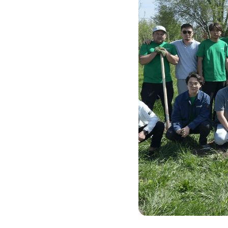
Услуги
Компания
Все услуги
Сервисы
О нас
Звонки и SMS
MegaTV
Партнерам