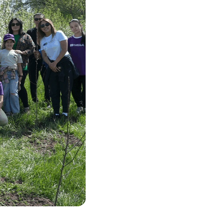
Соц.сети
Работа в MEGA
Доставка SIM
MegaKassa