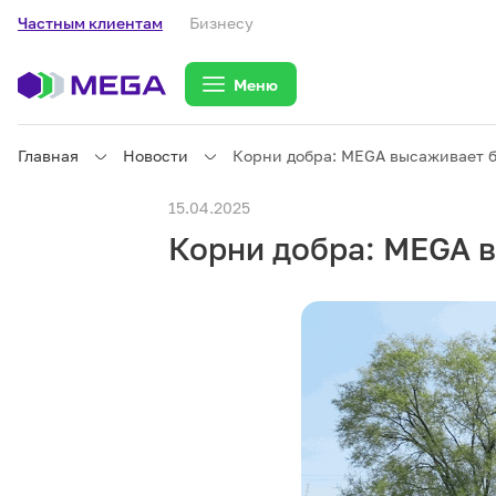
Частным клиентам
Бизнесу
Меню
Главная
Новости
Корни добра: MEGA высаживает б
Частным клиентам
15.04.2025
Корни добра: MEGA 
Частным клиентам
Связь
Бизнесу
Тарифы
eSIM