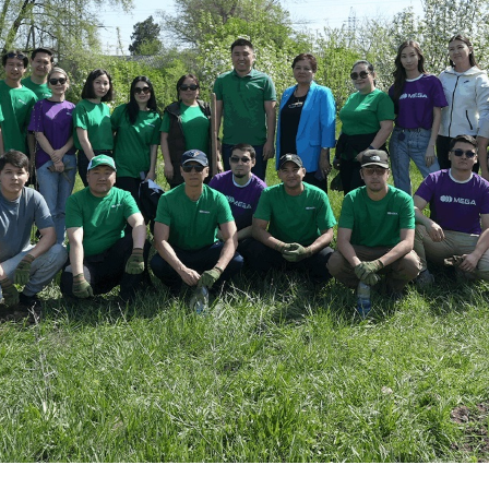
Развлечения
Новости
Подбор номера
MegaPay
Карта офисов и покрытие