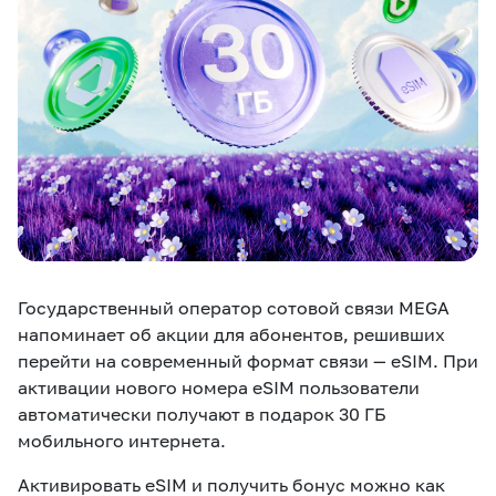
eSIM
M2M
Услуги
Компания
Все услуги
Развлечения
Соц.сети
Сервисы
О нас
Новости
Работа в MEGA
Государственный оператор сотовой связи MEGA
Звонки и SMS
Подбор номера
Доставка SIM
напоминает об акции для абонентов, решивших
перейти на современный формат связи — eSIM. При
Карта офисов и
MegaTV
MegaPay
MegaKassa
Партнерам
активации нового номера eSIM пользователи
покрытие
автоматически получают в подарок 30 ГБ
мобильного интернета.
Активировать eSIM и получить бонус можно как