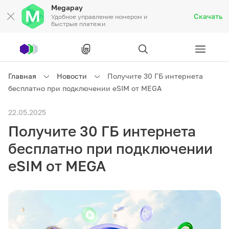
Megapay
Скачать
Удобное управление номером и
быстрые платежи
Рус
/
Кырг
Главная
Новости
Получите 30 ГБ интернета
бесплатно при подключении eSIM от MEGA
Частным клиентам
22.05.2025
Получите 30 ГБ интернета
Частным клиентам
Связь
бесплатно при подключении
Бизнесу
eSIM от MEGA
Тарифы
Акции
Роуминг