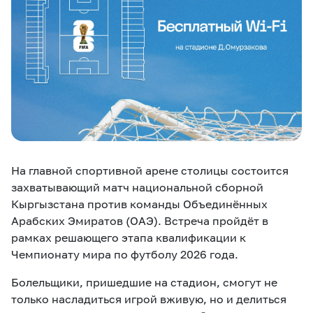
eSIM
M2M
Услуги
Компания
Все услуги
Развлечения
Соц.сети
Сервисы
На главной спортивной арене столицы состоится
О нас
Новости
Работа в MEGA
захватывающий матч национальной сборной
Звонки и SMS
Подбор номера
Доставка SIM
Кыргызстана против команды Объединённых
Арабских Эмиратов (ОАЭ). Встреча пройдёт в
Карта офисов и
рамках решающего этапа квалификации к
MegaTV
MegaPay
MegaKassa
Партнерам
покрытие
Чемпионату мира по футболу 2026 года.
Болельщики, пришедшие на стадион, смогут не
только насладиться игрой вживую, но и делиться