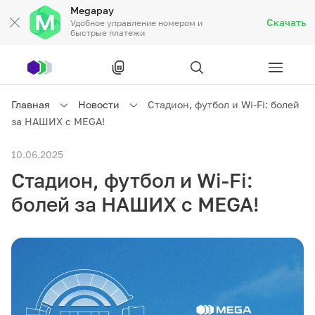
Megapay
Скачать
Удобное управление номером и
быстрые платежи
Рус
/
Кырг
Главная
Новости
Стадион, футбол и Wi-Fi: болей
за НАШИХ с MEGA!
Частным клиентам
10.06.2025
Стадион, футбол и Wi-Fi:
Частным клиентам
Связь
болей за НАШИХ с MEGA!
Бизнесу
Тарифы
Акции
Роуминг