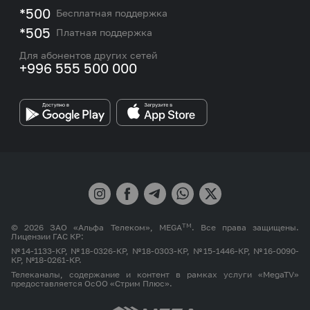
M2M
*500
Бесплатная поддержка
Карта покрытия сети и центров обслуживания
Подбор номера
*505
Платная поддержка
Контакты сотрудников отдела по работе с
Работа в MEGA
корпоративными и VIP клиентами
Для абонентов других сетей
+996 555 500 000
Партнерам
Бренд MEGA
TM
© 2026 ЗАО «Альфа Телеком», MEGA
. Все права защищены.
Лицензии ГАС КР:
№14-1133-КР, №18-0326-КР, №18-0303-КР, №15-1446-КР, №16-0090-
КР, №18-0261-КР.
Телеканалы, содержание и контент в рамках услуги «MegaTV»
предоставляется ОсОО «Стрим Плюс».