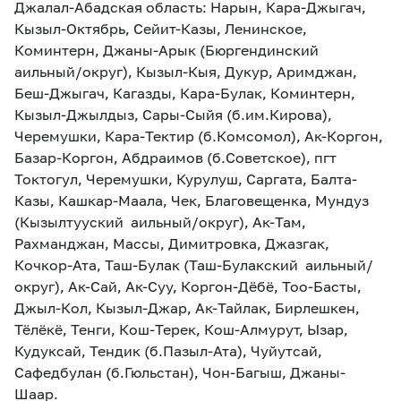
Джалал-Абадская область: Нарын, Кара-Джыгач,
Кызыл-Октябрь, Сейит-Казы, Ленинское,
Коминтерн, Джаны-Арык (Бюргендинский
аильный/округ), Кызыл-Кыя, Дукур, Аримджан,
Беш-Джыгач, Кагазды, Кара-Булак, Коминтерн,
Кызыл-Джылдыз, Сары-Сыйя (б.им.Кирова),
Черемушки, Кара-Тектир (б.Комсомол), Ак-Коргон,
Базар-Коргон, Абдраимов (б.Советское), пгт
Токтогул, Черемушки, Курулуш, Саргата, Балта-
Казы, Кашкар-Маала, Чек, Благовещенка, Мундуз
(Кызылтууский аильный/округ), Ак-Там,
Рахманджан, Массы, Димитровка, Джазгак,
Кочкор-Ата, Таш-Булак (Таш-Булакский аильный/
округ), Ак-Сай, Ак-Суу, Коргон-Дёбё, Тоо-Басты,
Джыл-Кол, Кызыл-Джар, Ак-Тайлак, Бирлешкен,
Тёлёкё, Тенги, Кош-Терек, Кош-Алмурут, Ызар,
Кудуксай, Тендик (б.Пазыл-Ата), Чуйутсай,
Сафедбулан (б.Гюльстан), Чон-Багыш, Джаны-
Шаар.