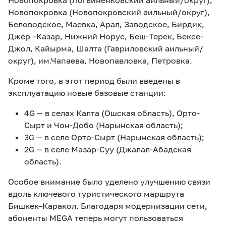
Новопокровка (Логвиненковский аильный/округ),
Новопокровка (Новопокровский аильный/округ),
Беловодское, Маевка, Арал, Заводское, Бирдик,
Джер –Казар, Нижний Норус, Беш-Терек, Бексе-
Джол, Кайырма, Шалта (Гавриловский аильный/
округ), им.Чапаева, Новопавловка, Петровка.
Кроме того, в этот период были введены в
эксплуатацию новые базовые станции:
4G — в селах Калта (Ошская область), Орто-
Сырт и Чон-Добо (Нарынская область);
3G — в селе Орто-Сырт (Нарынская область);
2G — в селе Мазар-Суу (Джалал-Абадская
область).
Особое внимание было уделено улучшению связи
вдоль ключевого туристического маршрута
Бишкек–Каракол. Благодаря модернизации сети,
абоненты MEGA теперь могут пользоваться