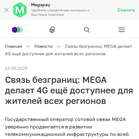
Megapay
Скачать
Удобное управление номером и
быстрые платежи
Рус
/
Кырг
Главная
Новости
Связь безграниц: MEGA делает
4G ещё доступнее для жителей всех регионов
Частным клиентам
19.06.2025
Связь безграниц: MEGA
Частным клиентам
Связь
делает 4G ещё доступнее для
Бизнесу
жителей всех регионов
Тарифы
Акции
Роуминг
Государственный оператор сотовой связи MEGA
уверенно продвигается в развитии
телекоммуникационной инфраструктуры по всей