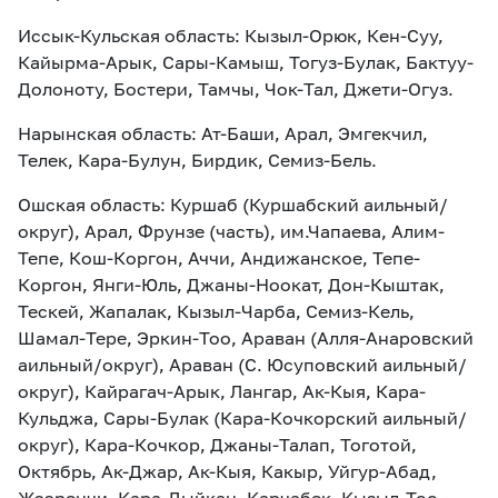
Иссык-Кульская область: Кызыл-Орюк, Кен-Суу,
Кайырма-Арык, Сары-Камыш, Тогуз-Булак, Бактуу-
Долоноту, Бостери, Тамчы, Чок-Тал, Джети-Огуз.
Нарынская область: Ат-Баши, Арал, Эмгекчил,
Телек, Кара-Булун, Бирдик, Семиз-Бель.
Ошская область: Куршаб (Куршабский аильный/
округ), Арал, Фрунзе (часть), им.Чапаева, Алим-
Тепе, Кош-Коргон, Аччи, Андижанское, Тепе-
Коргон, Янги-Юль, Джаны-Ноокат, Дон-Кыштак,
Тескей, Жапалак, Кызыл-Чарба, Семиз-Кель,
Шамал-Тере, Эркин-Тоо, Араван (Алля-Анаровский
аильный/округ), Араван (С. Юсуповский аильный/
округ), Кайрагач-Арык, Лангар, Ак-Кыя, Кара-
Кульджа, Сары-Булак (Кара-Кочкорский аильный/
округ), Кара-Кочкор, Джаны-Талап, Тоготой,
Октябрь, Ак-Джар, Ак-Кыя, Какыр, Уйгур-Абад,