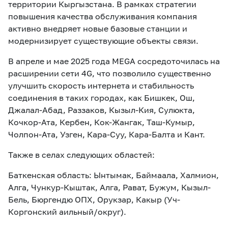
территории Кыргызстана. В рамках стратегии
eSIM
M2M
повышения качества обслуживания компания
активно внедряет новые базовые станции и
Услуги
модернизирует существующие объекты связи.
В апреле и мае 2025 года MEGA сосредоточилась на
Компания
расширении сети 4G, что позволило существенно
улучшить скорость интернета и стабильность
Все услуги
Развлечения
Соц.сети
соединения в таких городах, как Бишкек, Ош,
Сервисы
Джалал-Абад, Раззаков, Кызыл-Кия, Сулюкта,
Кочкор-Ата, Кербен, Кок-Жангак, Таш-Кумыр,
О нас
Новости
Работа в MEGA
Чолпон-Ата, Узген, Кара-Суу, Кара-Балта и Кант.
Звонки и SMS
Подбор номера
Доставка SIM
Также в селах следующих областей:
Карта офисов и
MegaTV
MegaPay
MegaKassa
Баткенская область: Ынтымак, Баймаала, Халмион,
Партнерам
покрытие
Алга, Чункур-Кыштак, Алга, Рават, Бужум, Кызыл-
Бель, Бюргендю ОПХ, Орукзар, Какыр (Уч-
Коргонский аильный/округ).