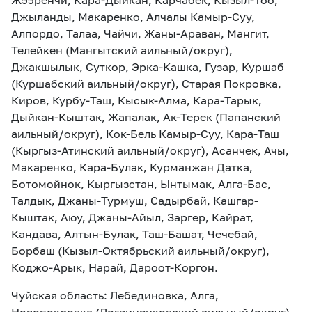
Жээренчи, Кара-Дыйкан, Карчабек, Кызыл-Тоо,
Джыланды, Макаренко, Алчалы Камыр-Суу,
Алпордо, Талаа, Чайчи, Жаны-Араван, Мангит,
Телейкен (Мангытский аильный/округ),
Джакшылык, Суткор, Эрка-Кашка, Гузар, Куршаб
(Куршабский аильный/округ), Старая Покровка,
Киров, Курбу-Таш, Кысык-Алма, Кара-Тарык,
Дыйкан-Кыштак, Жапалак, Ак-Терек (Папанский
аильный/округ), Кок-Бель Камыр-Суу, Кара-Таш
(Кыргыз-Атинский аильный/округ), Асанчек, Ачы,
Макаренко, Кара-Булак, Курманжан Датка,
Ботомойнок, Кыргызстан, Ынтымак, Алга-Бас,
Талдык, Джаны-Турмуш, Садырбай, Кашгар-
Кыштак, Аюу, Джаны-Айыл, Заргер, Кайрат,
Кандава, Алтын-Булак, Таш-Башат, Чечебай,
Борбаш (Кызыл-Октябрьский аильный/округ),
Коджо-Арык, Нарай, Дароот-Коргон.
Чуйская область: Лебединовка, Алга,