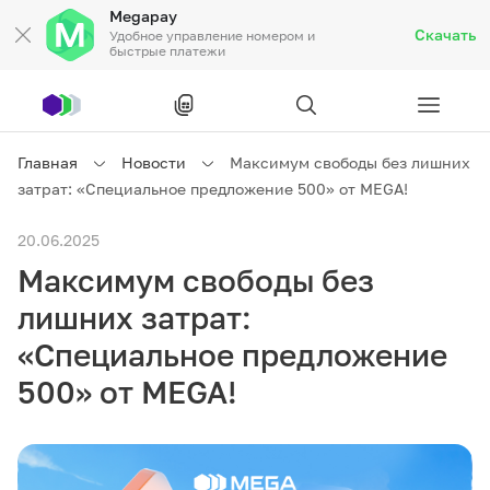
Megapay
Скачать
Удобное управление номером и
быстрые платежи
Рус
/
Кырг
Главная
Новости
Максимум свободы без лишних
затрат: «Специальное предложение 500» от MEGA!
Частным клиентам
20.06.2025
Максимум свободы без
Частным клиентам
Связь
лишних затрат:
Бизнесу
«Специальное предложение
500» от MEGA!
Тарифы
Акции
Роуминг