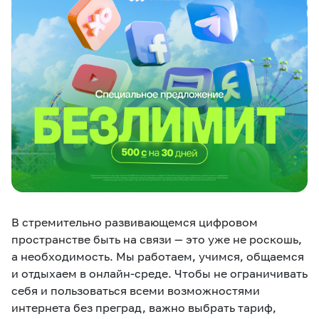
eSIM
M2M
Услуги
Компания
Все услуги
Развлечения
Соц.сети
Сервисы
О нас
Новости
Работа в MEGA
Звонки и SMS
Подбор номера
Доставка SIM
В стремительно развивающемся цифровом
пространстве быть на связи — это уже не роскошь,
Карта офисов и
MegaTV
MegaPay
MegaKassa
Партнерам
покрытие
а необходимость. Мы работаем, учимся, общаемся
и отдыхаем в онлайн-среде. Чтобы не ограничивать
себя и пользоваться всеми возможностями
интернета без преград, важно выбрать тариф,