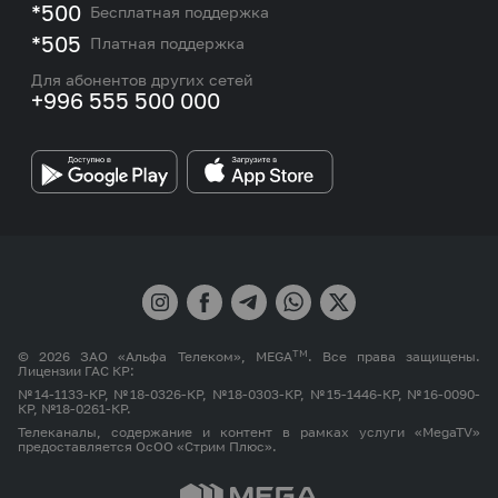
M2M
*500
Бесплатная поддержка
Карта покрытия сети и центров обслуживания
Подбор номера
*505
Платная поддержка
Контакты сотрудников отдела по работе с
Работа в MEGA
корпоративными и VIP клиентами
Для абонентов других сетей
+996 555 500 000
Партнерам
Бренд MEGA
TM
© 2026 ЗАО «Альфа Телеком», MEGA
. Все права защищены.
Лицензии ГАС КР:
№14-1133-КР, №18-0326-КР, №18-0303-КР, №15-1446-КР, №16-0090-
КР, №18-0261-КР.
Телеканалы, содержание и контент в рамках услуги «MegaTV»
предоставляется ОсОО «Стрим Плюс».