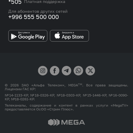
*505
Платная поддержка
Контакты сотрудников отдела по работе с
Работа в MEGA
корпоративными и VIP клиентами
Для абонентов других сетей
+996 555 500 000
Партнерам
Бренд MEGA
TM
© 2026 ЗАО «Альфа Телеком», MEGA
. Все права защищены.
Лицензии ГАС КР:
№14-1133-КР, №18-0326-КР, №18-0303-КР, №15-1446-КР, №16-0090-
КР, №18-0261-КР.
Телеканалы, содержание и контент в рамках услуги «MegaTV»
предоставляется ОсОО «Стрим Плюс».