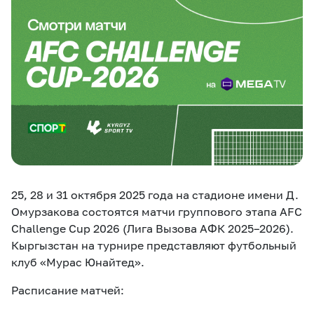
eSIM
M2M
Услуги
Компания
Все услуги
Развлечения
Соц.сети
Сервисы
О нас
Новости
Работа в MEGA
25, 28 и 31 октября 2025 года на стадионе имени Д.
Звонки и SMS
Подбор номера
Доставка SIM
Омурзакова состоятся матчи группового этапа AFC
Challenge Cup 2026 (Лига Вызова АФК 2025–2026).
Карта офисов и
MegaTV
MegaPay
MegaKassa
Партнерам
Кыргызстан на турнире представляют футбольный
покрытие
клуб «Мурас Юнайтед».
Расписание матчей: