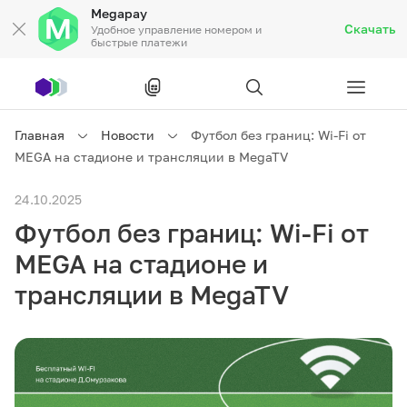
Megapay
Скачать
Удобное управление номером и
быстрые платежи
Рус
/
Кырг
Главная
Новости
Футбол без границ: Wi-Fi от
MEGA на стадионе и трансляции в MegaTV
Частным клиентам
24.10.2025
Футбол без границ: Wi-Fi от
Частным клиентам
Связь
MEGA на стадионе и
Бизнесу
трансляции в MegaTV
Тарифы
Акции
Роуминг