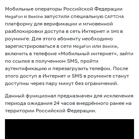
eSIM
M2M
Мобильные операторы Российской Федерации
и
запустили специальную
MegaFon
Beeline
CAPTCHA
платформу для верификации и мгновенной
Услуги
разблокировки доступа в сеть Интернет и
в
SMS
роуминге. Для этого абоненту необходимо
Компания
зарегистрироваться в сети
или
,
MegaFon
Beeline
включить в телефоне «Мобильный интернет», зайти
Все услуги
Развлечения
Соц.сети
по ссылке в полученном SMS, пройти
Сервисы
аутентификацию и перезагрузить телефон. После
этого доступ в Интернет и SMS в роуминге станут
О нас
Новости
Работа в MEGA
доступны через пару минут без ограничений.
Звонки и SMS
Подбор номера
Доставка SIM
Данный функционал предназначен для исключения
периода ожидания 24 часов внедрённого ранее на
Карта офисов и
MegaTV
MegaPay
MegaKassa
Партнерам
покрытие
территории Российской Федерации.