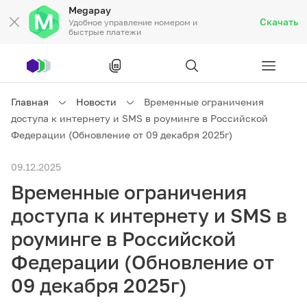
Megapay
Скачать
Удобное управление номером и
быстрые платежи
Рус
/
Кырг
Главная
Новости
Временные ограничения
доступа к интернету и SMS в роуминге в Российской
Частным клиентам
Федерации (Обновление от 09 декабря 2025г)
09.12.2025
Частным клиентам
Связь
Временные ограничения
Бизнесу
доступа к интернету и SMS в
роуминге в Российской
Тарифы
Акции
Роуминг
Федерации (Обновление от
09 декабря 2025г)