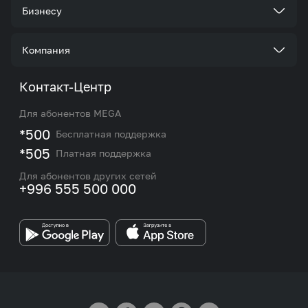
Тарифы
Бизнесу
Услуги
Стать корпоративным клиентом
Компания
Акции и предложения
Тарифы
О нас
Контакт-Центр
Роуминг и международные звонки
Услуги
Новости
Для абонентов MEGA
eSIM
M2M
*500
Бесплатная поддержка
Карта покрытия сети и центров обслуживания
Подбор номера
*505
Платная поддержка
Контакты сотрудников отдела по работе с
Работа в MEGA
корпоративными и VIP клиентами
Для абонентов других сетей
+996 555 500 000
Партнерам
Бренд MEGA