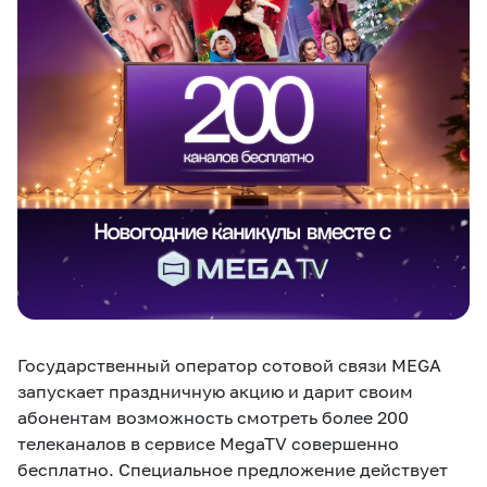
eSIM
M2M
Услуги
Компания
Все услуги
Развлечения
Соц.сети
Сервисы
О нас
Новости
Работа в MEGA
Звонки и SMS
Подбор номера
Доставка SIM
Государственный оператор сотовой связи MEGA
Карта офисов и
MegaTV
MegaPay
MegaKassa
Партнерам
покрытие
запускает праздничную акцию и дарит своим
абонентам возможность смотреть более 200
телеканалов в сервисе MegaTV совершенно
бесплатно. Специальное предложение действует