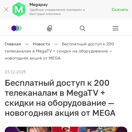
Megapay
Скачать
Удобное управление номером и
быстрые платежи
Рус
/
Кырг
Главная
Новости
Бесплатный доступ к 200
телеканалам в MegaTV + скидки на оборудование —
Частным клиентам
новогодняя акция от MEGA
23.12.2025
Частным клиентам
Связь
Бесплатный доступ к 200
Бизнесу
телеканалам в MegaTV +
скидки на оборудование —
Тарифы
Акции
Роуминг
новогодняя акция от MEGA