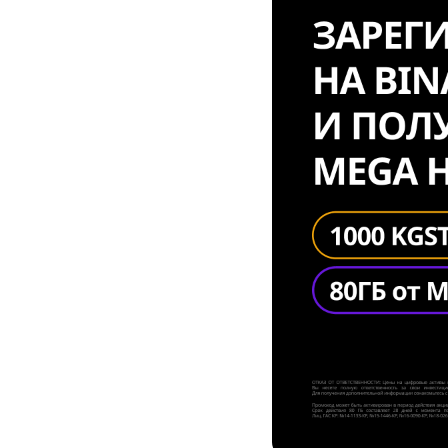
Услуги
Компания
Все услуги
Сервисы
О нас
Звонки и SMS
MegaTV
Партнерам