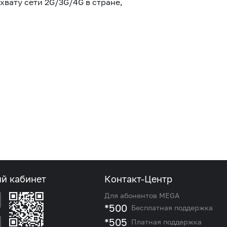
вату сети 2G/3G/4G в стране,
ый кабинет
Контакт-Центр
Для абонентов MEGA
*500
Бесплатная поддержка
*505
Платная поддержка