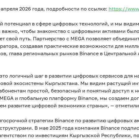
 апреля 2026 года, подробности по ссылке:
https://www
 потенциал в сфере цифровых технологий, и мы видим
с важно, чтобы знакомство с цифровыми активами был
ает свой путь. Партнерство с MEGA позволяет объедини
ратора, создавая практические возможности для милли
ов, глава региональных рынков Binance в Центральной
это логичный шаг в развитии цифровых сервисов для н
вой экосистемы Кыргызстана. Мы видим растущий ин
абонентам простой, безопасный и понятный доступ к 
MEGA и глобальную платформу Binance, мы создаем до
ем развитие цифровой экономики страны», — отметили
лгосрочной стратегии Binance по развитию цифровых ак
структурами. В мае 2025 года компания Binance подп
гентством по инвестициям Кыргызской Республики, п