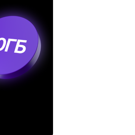
Соц.сети
Работа в MEGA
Доставка SIM
MegaKassa