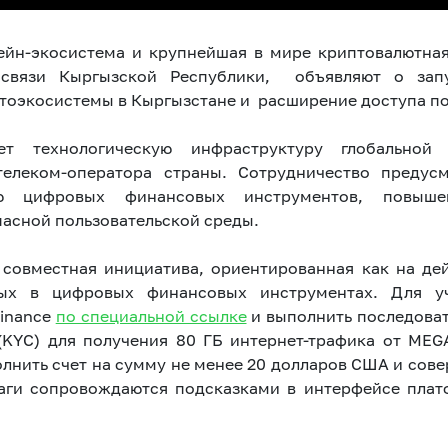
ейн-экосистема и крупнейшая в мире криптовалютна
связи Кыргызской Республики, объявляют о запус
тоэкосистемы в Кыргызстане и расширение доступа по
т технологическую инфраструктуру глобально
телеком-оператора страны. Сотрудничество предус
ию цифровых финансовых инструментов, повыше
пасной пользовательской среды.
 совместная инициатива, ориентированная как на де
ных в цифровых финансовых инструментах. Для уч
Binance
по специальной ссылке
и выполнить последоват
KYC) для получения 80 ГБ интернет-трафика от MEG
полнить счет на сумму не менее 20 долларов США и сов
аги сопровождаются подсказками в интерфейсе платф