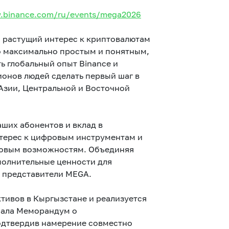
.binance.com/ru/events/mega2026
 растущий интерес к криптовалютам
о максимально простым и понятным,
ть глобальный опыт Binance и
онов людей сделать первый шаг в
 Азии, Центральной и Восточной
аших абонентов и вклад в
терес к цифровым инструментам и
новым возможностям. Объединяя
полнительные ценности для
 представители MEGA.
тивов в Кыргызстане и реализуется
исала Меморандум о
одтвердив намерение совместно