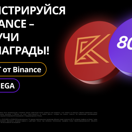
Развлечения
Новости
Подбор номера
MegaPay
Карта офисов и покрытие