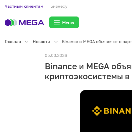
Частным клиентам
Бизнесу
Меню
Главная
Новости
Binance и MEGA объявляют о пар
Частным клиентам
05.03.2026
Binance и MEGA объя
Частным клиентам
Связь
криптоэкосистемы в
Бизнесу
Тарифы
eSIM