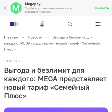
Megapay
Скачать
Удобное управление номером и
быстрые платежи
Рус
/
Кырг
Главная
Новости
Выгода и безлимит для
каждого: MEGA представляет новый тариф «Семейный
Частным клиентам
Плюс»
10.03.2026
Частным клиентам
Связь
Выгода и безлимит для
Бизнесу
каждого: MEGA представляет
новый тариф «Семейный
Тарифы
Акции
Роуминг
Плюс»