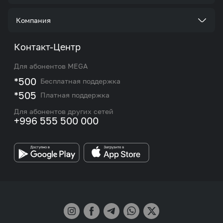
Услуги
Стать корпоративным клиентом
Компания
Акции и предложения
Тарифы
О нас
Контакт-Центр
Роуминг и международные звонки
Услуги
Новости
Для абонентов MEGA
eSIM
M2M
*500
Бесплатная поддержка
Карта покрытия сети и центров обслуживания
Подбор номера
*505
Платная поддержка
Контакты сотрудников отдела по работе с
Работа в MEGA
корпоративными и VIP клиентами
Для абонентов других сетей
+996 555 500 000
Партнерам
Бренд MEGA