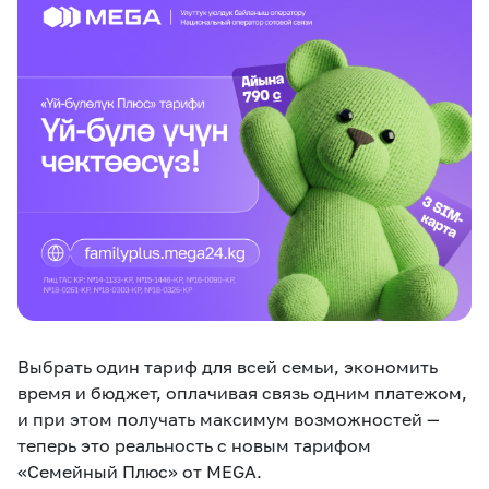
eSIM
M2M
Услуги
Компания
Все услуги
Развлечения
Соц.сети
Сервисы
О нас
Новости
Работа в MEGA
Звонки и SMS
Подбор номера
Доставка SIM
Выбрать один тариф для всей семьи, экономить
Карта офисов и
MegaTV
MegaPay
MegaKassa
Партнерам
покрытие
время и бюджет, оплачивая связь одним платежом,
и при этом получать максимум возможностей —
теперь это реальность с новым тарифом
«Семейный Плюс» от MEGA.