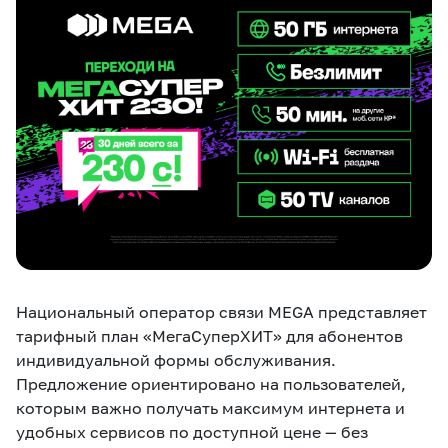
eSIM
M2M
Услуги
Компания
Все услуги
Развлечения
Соц.сети
Сервисы
О нас
Новости
Работа в MEGA
Звонки и SMS
Подбор номера
Доставка SIM
Национальный оператор связи MEGA представляет
тарифный план «МегаСуперХИТ» для абонентов
Карта офисов и
MegaTV
MegaPay
MegaKassa
Партнерам
покрытие
индивидуальной формы обслуживания.
Предложение ориентировано на пользователей,
которым важно получать максимум интернета и
удобных сервисов по доступной цене — без