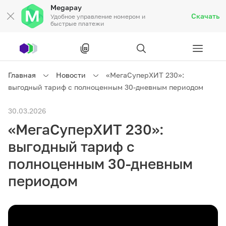
Megapay
Скачать
Удобное управление номером и
быстрые платежи
Рус
/
Кырг
Главная
Новости
«МегаСуперХИТ 230»:
выгодный тариф с полноценным 30-дневным периодом
Частным клиентам
30.03.2026
«МегаСуперХИТ 230»:
Частным клиентам
Связь
выгодный тариф с
Бизнесу
полноценным 30-дневным
периодом
Тарифы
Акции
Роуминг