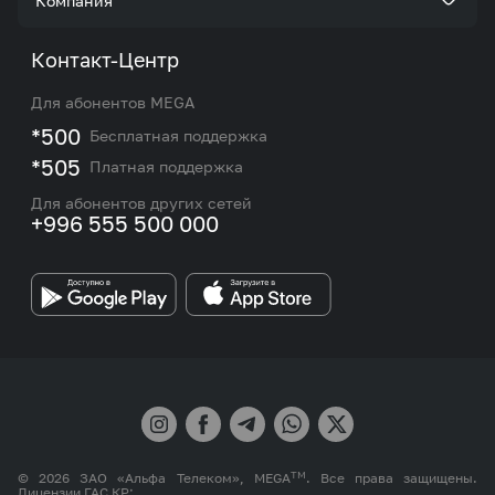
Компания
Акции и предложения
Тарифы
О нас
Контакт-Центр
Роуминг и международные звонки
Услуги
Новости
Для абонентов MEGA
eSIM
M2M
*500
Бесплатная поддержка
Карта покрытия сети и центров обслуживания
Подбор номера
*505
Платная поддержка
Контакты сотрудников отдела по работе с
Работа в MEGA
корпоративными и VIP клиентами
Для абонентов других сетей
+996 555 500 000
Партнерам
Бренд MEGA
TM
© 2026 ЗАО «Альфа Телеком», MEGA
. Все права защищены.
Лицензии ГАС КР: