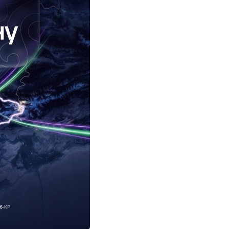
Соц.сети
Работа в MEGA
Доставка SIM
MegaKassa