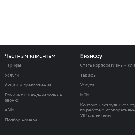
Частным клиентам
Бизнесу
Тарифы
Стать корпоративным кл
Услуги
Тарифы
Акции и предложения
Услуги
Роуминг и международные
M2M
звонки
Контакты сотрудников от
eSIM
по работе с корпоративн
VIP клиентами
Подбор номера