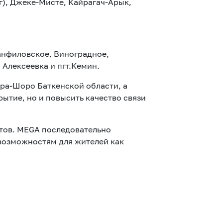
г), Джеке-Мисте, Кайрагач-Арык,
анфиловское, Виноградное,
Алексеевка и пгт.Кемин.
ара-Шоро Баткенской области, а
ытие, но и повысить качество связи
етов. MEGA последовательно
 возможностям для жителей как