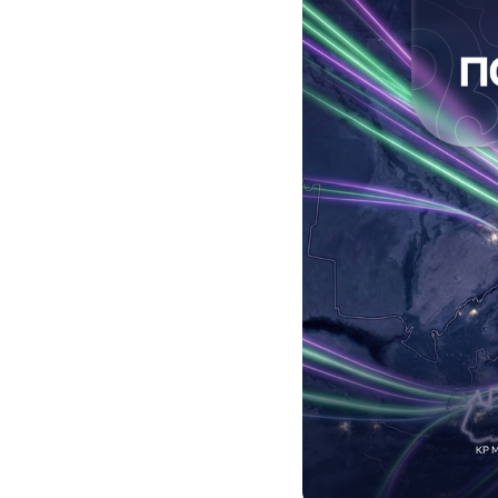
Услуги
Компания
Все услуги
Сервисы
О нас
Звонки и SMS
MegaTV
Партнерам