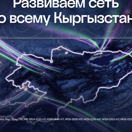
Развлечения
Новости
Подбор номера
MegaPay
Карта офисов и покрытие