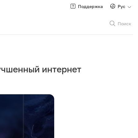
Поддержка
Рус
Поиск
Рус
/
Кырг
лучшенный интернет
Роуминг