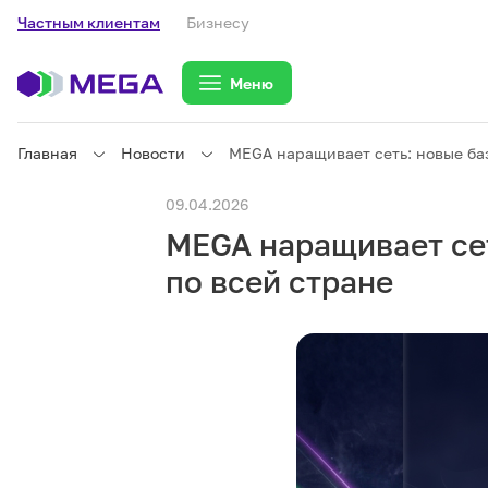
Частным клиентам
Бизнесу
Меню
Главная
Новости
MEGA наращивает сеть: новые ба
Частным клиентам
09.04.2026
MEGA наращивает сет
Частным клиентам
Связь
по всей стране
Бизнесу
Тарифы
eSIM