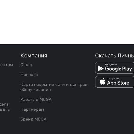
Компания
Скачать Личн
иентом
О нас
Новости
Карта покрытия сети и центров
обслуживания
Работа в MEGA
дела
ыми и
Партнерам
Бренд MEGA