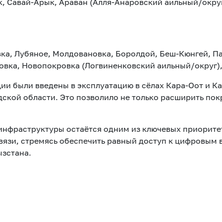
к, Савай-Арык, Араван (Алля-Анаровский аильный/окру
вка, Лубяное, Молдовановка, Боролдой, Беш-Кюнгей, П
ка, Новопокровка (Логвиненковский аильный/округ), 
ии были введены в эксплуатацию в сёлах Кара-Оот и К
ской области. Это позволило не только расширить покр
 инфраструктуры остаётся одним из ключевых приорит
связи, стремясь обеспечить равный доступ к цифровым
ызстана.