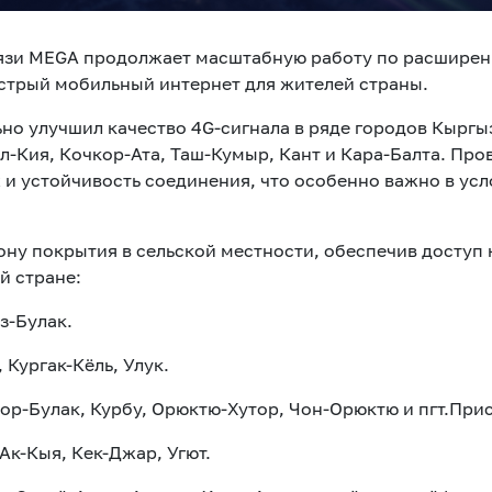
язи MEGA продолжает масштабную работу по расширени
стрый мобильный интернет для жителей страны.
ьно улучшил качество 4G-сигнала в ряде городов Кыргы
л-Кия, Кочкор-Ата, Таш-Кумыр, Кант и Кара-Балта. Пр
 и устойчивость соединения, что особенно важно в ус
ну покрытия в сельской местности, обеспечив доступ 
й стране:
з-Булак.
 Кургак-Кёль, Улук.
Шор-Булак, Курбу, Орюктю-Хутор, Чон-Орюктю и пгт.При
Ак-Кыя, Кек-Джар, Угют.