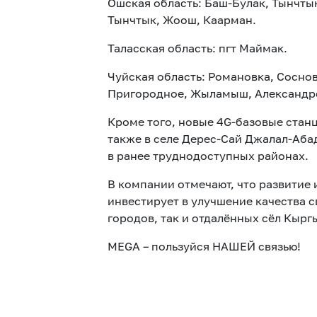
Ошская область: Баш-Булак, Тынчты
Тынчтык, Жоош, Каарман.
Таласская область: пгт Маймак.
Чуйская область: Романовка, Сосно
Пригородное, Жыламыш, Александров
Кроме того, новые 4G-базовые станц
также в селе Дерес-Сай Джалал-Абад
в ранее труднодоступных районах.
В компании отмечают, что развитие
инвестирует в улучшение качества 
городов, так и отдалённых сёл Кырг
MEGA – пользуйся НАШЕЙ связью!