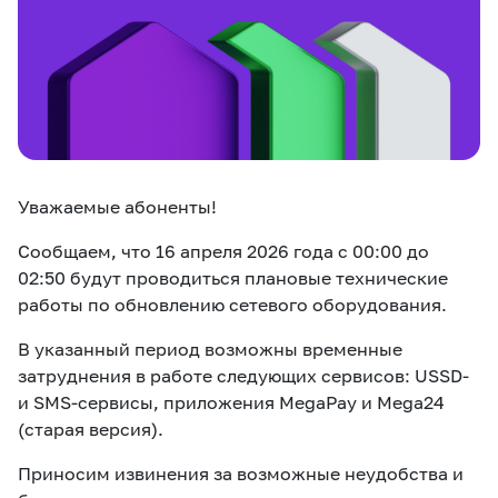
eSIM
M2M
Услуги
Компания
Все услуги
Развлечения
Соц.сети
Уважаемые абоненты!
Сервисы
Сообщаем, что 16 апреля 2026 года с 00:00 до
О нас
Новости
Работа в MEGA
02:50 будут проводиться плановые технические
работы по обновлению сетевого оборудования.
Звонки и SMS
Подбор номера
Доставка SIM
В указанный период возможны временные
Карта офисов и
затруднения в работе следующих сервисов: USSD-
MegaTV
MegaPay
MegaKassa
Партнерам
покрытие
и SMS-сервисы, приложения MegaPay и Mega24
(старая версия).
Приносим извинения за возможные неудобства и