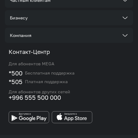
Частным клиентам
Тарифы
Бизнесу
Услуги
Стать корпоративным клиентом
Компания
Акции и предложения
Тарифы
О нас
Контакт-Центр
Роуминг и международные звонки
Услуги
Новости
Для абонентов MEGA
eSIM
M2M
*500
Бесплатная поддержка
Карта покрытия сети и центров обслуживания
Подбор номера
*505
Платная поддержка
Контакты сотрудников отдела по работе с
Работа в MEGA
корпоративными и VIP клиентами
Для абонентов других сетей
+996 555 500 000
Партнерам
Бренд MEGA