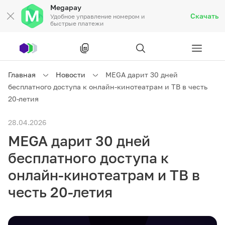
Megapay
Скачать
Удобное управление номером и
быстрые платежи
Рус
/
Кырг
Главная
Новости
MEGA дарит 30 дней
бесплатного доступа к онлайн-кинотеатрам и ТВ в честь
Частным клиентам
20-летия
28.04.2026
Частным клиентам
Связь
MEGA дарит 30 дней
Бизнесу
бесплатного доступа к
онлайн-кинотеатрам и ТВ в
Тарифы
Акции
Роуминг
честь 20-летия