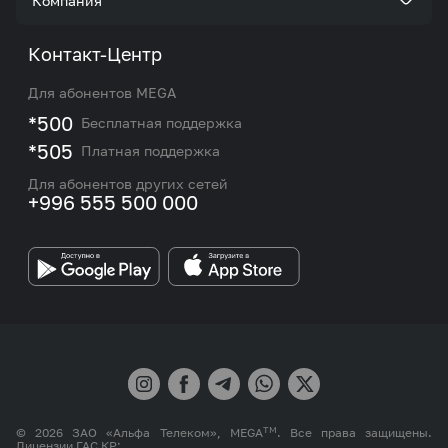
Компания
Акции и предложения
Тарифы
О нас
Контакт-Центр
Роуминг и международные звонки
Услуги
Новости
Для абонентов MEGA
eSIM
M2M
*500
Бесплатная поддержка
Карта покрытия сети и центров обслуживания
Подбор номера
*505
Платная поддержка
Контакты сотрудников отдела по работе с
Работа в MEGA
корпоративными и VIP клиентами
Для абонентов других сетей
+996 555 500 000
Партнерам
Бренд MEGA
TM
© 2026 ЗАО «Альфа Телеком», MEGA
. Все права защищены.
Лицензии ГАС КР: