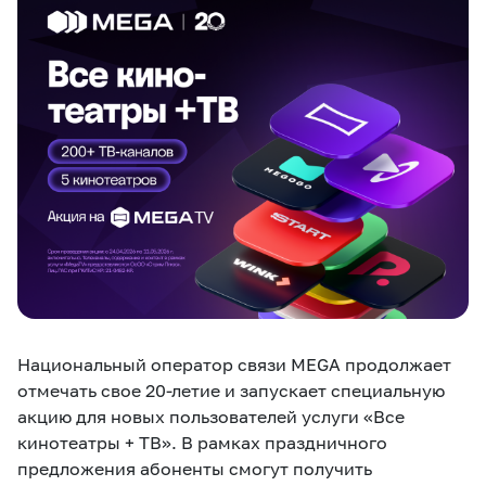
eSIM
M2M
Услуги
Компания
Все услуги
Развлечения
Соц.сети
Сервисы
О нас
Новости
Работа в MEGA
Звонки и SMS
Подбор номера
Доставка SIM
Национальный оператор связи MEGA продолжает
Карта офисов и
MegaTV
MegaPay
MegaKassa
Партнерам
покрытие
отмечать свое 20-летие и запускает специальную
акцию для новых пользователей услуги «Все
кинотеатры + ТВ». В рамках праздничного
предложения абоненты смогут получить