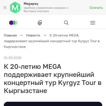
Megapay
Скачать
Удобное управление номером и
быстрые платежи
Рус
/
Кырг
Главная
Новости
К 20-летию MEGA
поддерживает крупнейший концертный тур Kyrgyz Tour в
Частным клиентам
Кыргызстане
01.05.2026
Частным клиентам
Связь
К 20-летию MEGA
Бизнесу
поддерживает крупнейший
концертный тур Kyrgyz Tour в
Тарифы
Акции
Роуминг
Кыргызстане