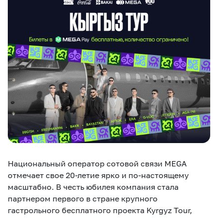
eSIM
M2M
Услуги
Компания
Все услуги
Развлечения
Соц.сети
Сервисы
О нас
Новости
Работа в MEGA
Звонки и SMS
Подбор номера
Доставка SIM
Национальный оператор сотовой связи MEGA
Карта офисов и
MegaTV
MegaPay
MegaKassa
Партнерам
покрытие
отмечает свое 20-летие ярко и по-настоящему
масштабно. В честь юбилея компания стала
партнером первого в стране крупного
гастрольного бесплатного проекта Kyrgyz Tour,