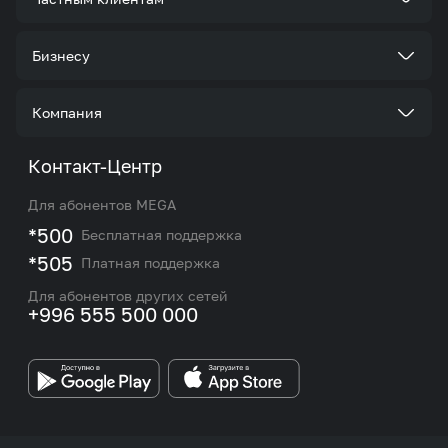
Тарифы
Бизнесу
Услуги
Стать корпоративным клиентом
Компания
Акции и предложения
Тарифы
О нас
Контакт-Центр
Роуминг и международные звонки
Услуги
Новости
Для абонентов MEGA
eSIM
M2M
*500
Бесплатная поддержка
Карта покрытия сети и центров обслуживания
Подбор номера
*505
Платная поддержка
Контакты сотрудников отдела по работе с
Работа в MEGA
корпоративными и VIP клиентами
Для абонентов других сетей
+996 555 500 000
Партнерам
Бренд MEGA