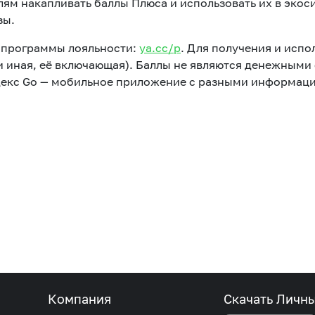
лям накапливать баллы Плюса и использовать их в экос
зы.
а программы лояльности:
ya.cc/p
. Для получения и испо
и иная, её включающая). Баллы не являются денежными
ндекс Go — мобильное приложение с разными информац
Развлечения
Новости
Подбор номера
MegaPay
Карта офисов и покрытие
Компания
Скачать Личн