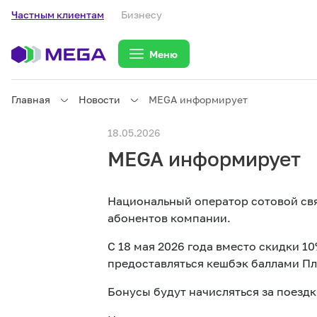
Частным клиентам
Бизнесу
Меню
Главная
Новости
MEGA информирует
Частным клиентам
18.05.2026
MEGA информирует
Частным клиентам
Связь
Национальный оператор сотовой свя
Бизнесу
абонентов компании.
С 18 мая 2026 года вместо скидки 1
Тарифы
предоставляться кешбэк баллами Пл
Бонусы будут начисляться за поездк
eSIM