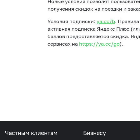
Новые условия позволят пользовате
получения скидок на поездки и зака
Условия подписки:
ya.cc/b
. Правил
Услуги
активная подписка Яндекс Плюс (ил
баллов предоставляется скидка. Я
Компания
сервисах на
https://ya.cc/go
).
Все услуги
Сервисы
О нас
Звонки и SMS
MegaTV
Партнерам
Частным клиентам
Бизнесу