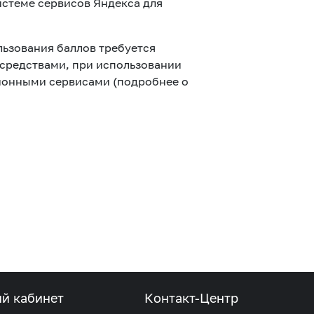
истеме сервисов Яндекса для
льзования баллов требуется
 средствами, при использовании
ионными сервисами (подробнее о
Соц.сети
Работа в MEGA
Доставка SIM
MegaKassa
ый кабинет
Контакт-Центр