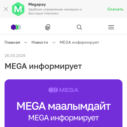
Megapay
Скачать
Удобное управление номером и
быстрые платежи
Рус
/
Кырг
Главная
Новости
MEGA информирует
Частным клиентам
26.05.2026
MEGA информирует
Частным клиентам
Связь
Бизнесу
Тарифы
Акции
Роуминг