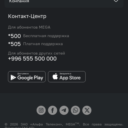
Компания
Акции и предложения
Тарифы
О нас
Контакт-Центр
Роуминг и международные звонки
Услуги
Новости
Для абонентов MEGA
eSIM
M2M
*500
Бесплатная поддержка
Карта покрытия сети и центров обслуживания
Подбор номера
*505
Платная поддержка
Контакты сотрудников отдела по работе с
Работа в MEGA
корпоративными и VIP клиентами
Для абонентов других сетей
+996 555 500 000
Партнерам
Бренд MEGA
TM
© 2026 ЗАО «Альфа Телеком», MEGA
. Все права защищены.
Лицензии ГАС КР: