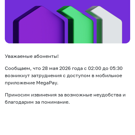
eSIM
M2M
Услуги
Компания
Все услуги
Развлечения
Соц.сети
Уважаемые абоненты!
Сервисы
Сообщаем, что 28 мая 2026 года с 02:00 до 05:30
О нас
Новости
Работа в MEGA
возникнут затруднения с доступом в мобильное
приложение MegaPay.
Звонки и SMS
Подбор номера
Доставка SIM
Приносим извинения за возможные неудобства и
Карта офисов и
благодарим за понимание.
MegaTV
MegaPay
MegaKassa
Партнерам
покрытие