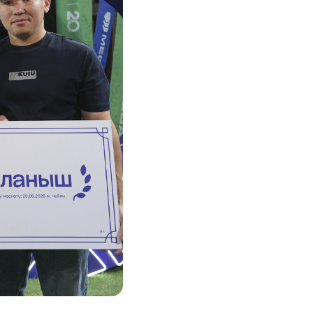
Соц.сети
Работа в MEGA
Доставка SIM
MegaKassa