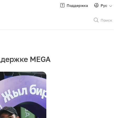
Поддержка
Рус
Поиск
Рус
/
Кырг
оддержке MEGA
Роуминг