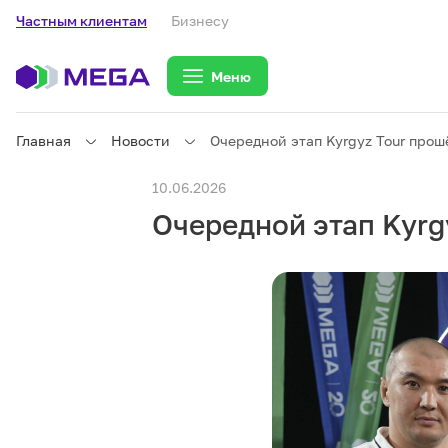
Частным клиентам
Бизнесу
Меню
Главная
Новости
Очередной этап Kyrgyz Tour про
Частным клиентам
10.06.2026
Очередной этап Kyrg
Частным клиентам
Связь
Бизнесу
Тарифы
eSIM