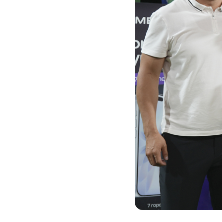
Услуги
Компания
Все услуги
Сервисы
О нас
Звонки и SMS
MegaTV
Партнерам