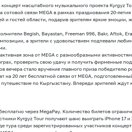
й концерт масштабного музыкального проекта Kyrgyz To
 сотовой связи MEGA в рамках празднования 20-летия
й и гостей области, подарив зрителям яркие эмоции, 
нители Begish, Bayastan, Freeman 996, Bakr, Aftok, Era,
омпозиции, а зрители с удовольствием подпевали люб
ми.
рактивная зона от MEGA с разнообразными активностя
играх, проверить свою удачу и получить фирменные по
 вечера стало вручение главного приза победителю ро
т на 20 лет бесплатной связи от MEGA, подготовленный
ё путешествие по Кыргызстану. Впереди зрителей ждут 
бесплатно через MegaPay. Количество билетов огранич
ники Kyrgyz Tour получают шанс выиграть iPhone 17 и 
е тура среди зарегистрированных участников концерто