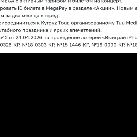
 MEGA с активным тарифом и билетом на концерт.
ровать ID билета в MegaPay в разделе «Акции». Новым
м за два месяца вперёд.
соединиться к Kyrgyz Tour, организованному Tuu Media
табного праздника и ярких впечатлений.
2 от 24.04.2026 на проведение лотереи «Выиграй iPhon
-0326-КР, №18-0303-КР, №15-1446-КР, №16-0090-КР, №1