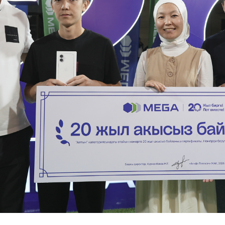
Развлечения
Новости
Подбор номера
MegaPay
Карта офисов и покрытие