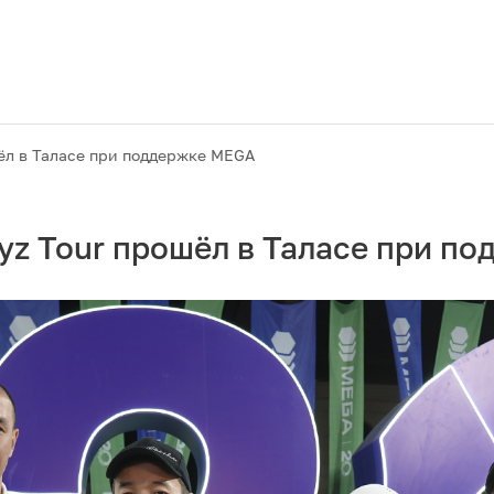
шёл в Таласе при поддержке MEGA
yz Tour прошёл в Таласе при п
Акции
M2M