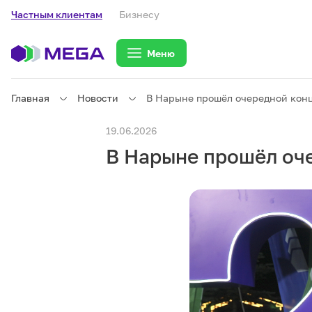
Частным клиентам
Бизнесу
Меню
Главная
Новости
В Нарыне прошёл очередной конце
Частным клиентам
19.06.2026
В Нарыне прошёл оче
Частным клиентам
Связь
Бизнесу
Тарифы
eSIM