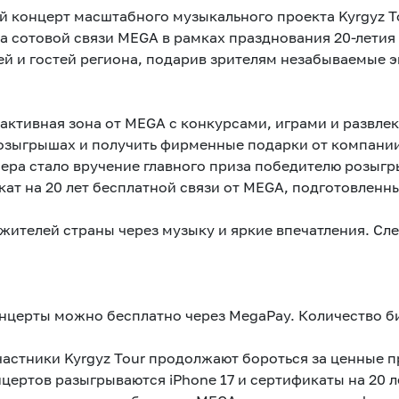
й концерт масштабного музыкального проекта Kyrgyz T
 сотовой связи MEGA в рамках празднования 20-летия
й и гостей региона, подарив зрителям незабываемые 
рактивная зона от MEGA с конкурсами, играми и развле
розыгрышах и получить фирменные подарки от компани
ра стало вручение главного приза победителю розыгры
ат на 20 лет бесплатной связи от MEGA, подготовленны
 жителей страны через музыку и яркие впечатления. 
нцерты можно бесплатно через MegaPay. Количество б
стники Kyrgyz Tour продолжают бороться за ценные п
ертов разыгрываются iPhone 17 и сертификаты на 20 л