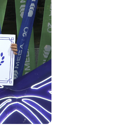
Соц.сети
Работа в MEGA
Доставка SIM
MegaKassa