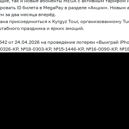
ющие, так и новые абоненты MEGA с активным тарифом и
ровать ID билета в MegaPay в разделе «Акции». Новым
м за два месяца вперёд.
а присоединиться к Kyrgyz Tour, организованному Tuu
табного праздника и ярких эмоций.
2 от 24.04.2026 на проведение лотереи «Выиграй iPhon
-0326-КР, №18-0303-КР, №15-1446-КР, №16-0090-КР, №1