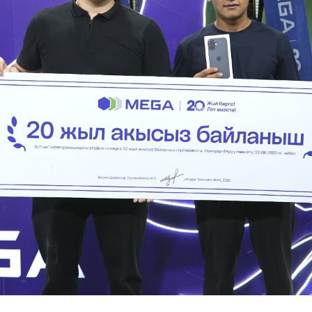
Развлечения
Новости
Подбор номера
MegaPay
Карта офисов и покрытие