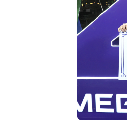
Услуги
Компания
Все услуги
Сервисы
О нас
Звонки и SMS
MegaTV
Партнерам