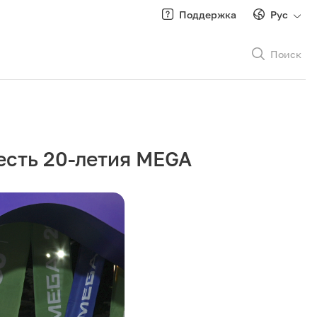
Поддержка
Рус
Поиск
Рус
/
Кырг
есть 20-летия MEGA
Роуминг