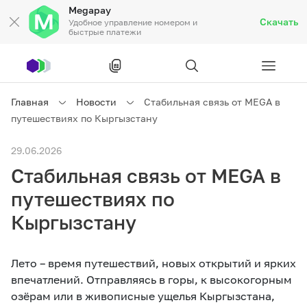
Megapay
Скачать
Удобное управление номером и
быстрые платежи
Рус
/
Кырг
Главная
Новости
Стабильная связь от MEGA в
путешествиях по Кыргызстану
Частным клиентам
29.06.2026
Стабильная связь от MEGA в
Частным клиентам
Связь
путешествиях по
Бизнесу
Кыргызстану
Тарифы
Акции
Роуминг
Лето – время путешествий, новых открытий и ярких
впечатлений. Отправляясь в горы, к высокогорным
озёрам или в живописные ущелья Кыргызстана,