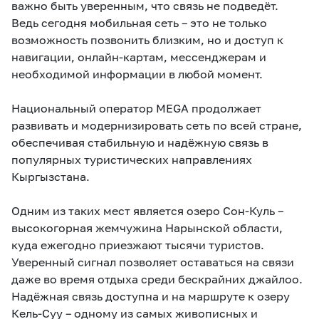
важно быть уверенным, что связь не подведёт.
eSIM
M2M
Ведь сегодня мобильная сеть – это не только
возможность позвонить близким, но и доступ к
Услуги
навигации, онлайн-картам, мессенджерам и
необходимой информации в любой момент.
Компания
Национальный оператор MEGA продолжает
развивать и модернизировать сеть по всей стране,
Все услуги
Развлечения
Соц.сети
обеспечивая стабильную и надёжную связь в
Сервисы
популярных туристических направлениях
Кыргызстана.
О нас
Новости
Работа в MEGA
Звонки и SMS
Подбор номера
Доставка SIM
Одним из таких мест является озеро Сон-Куль –
высокогорная жемчужина Нарынской области,
Карта офисов и
MegaTV
MegaPay
MegaKassa
куда ежегодно приезжают тысячи туристов.
Партнерам
покрытие
Уверенный сигнал позволяет оставаться на связи
даже во время отдыха среди бескрайних джайлоо.
Надёжная связь доступна и на маршруте к озеру
Кель-Суу – одному из самых живописных и