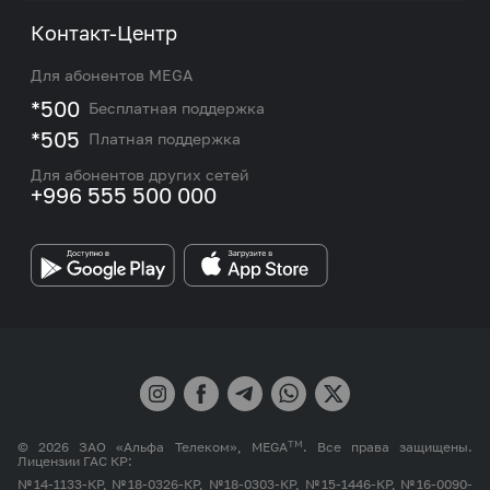
Тарифы
О нас
Контакт-Центр
Роуминг и международные звонки
Услуги
Новости
Для абонентов MEGA
eSIM
M2M
*500
Бесплатная поддержка
Карта покрытия сети и центров обслуживания
Подбор номера
*505
Платная поддержка
Контакты сотрудников отдела по работе с
Работа в MEGA
корпоративными и VIP клиентами
Для абонентов других сетей
+996 555 500 000
Партнерам
Бренд MEGA
TM
© 2026 ЗАО «Альфа Телеком», MEGA
. Все права защищены.
Лицензии ГАС КР:
№14-1133-КР, №18-0326-КР, №18-0303-КР, №15-1446-КР, №16-0090-