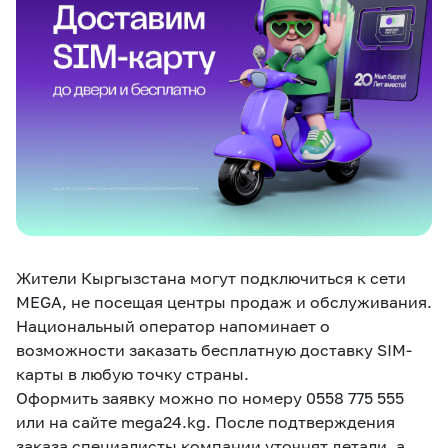
eSIM
M2M
Услуги
Компания
Все услуги
Развлечения
Соц.сети
Сервисы
О нас
Новости
Работа в MEGA
Жители Кыргызстана могут подключиться к сети
Звонки и SMS
Подбор номера
Доставка SIM
MEGA, не посещая центры продаж и обслуживания.
Национальный оператор напоминает о
Карта офисов и
MegaTV
MegaPay
MegaKassa
Партнерам
возможности заказать бесплатную доставку SIM-
покрытие
карты в любую точку страны.
Оформить заявку можно по номеру 0558 775 555
или на сайте mega24.kg. После подтверждения
заказа специалисты компании уточнят детали, а