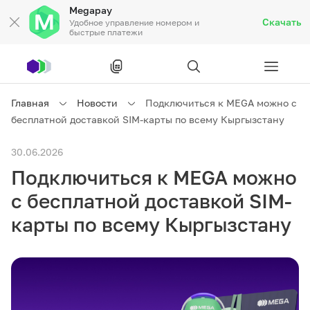
Megapay
Скачать
Удобное управление номером и
быстрые платежи
Рус
/
Кырг
Главная
Новости
Подключиться к MEGA можно с
бесплатной доставкой SIM-карты по всему Кыргызстану
Частным клиентам
30.06.2026
Подключиться к MEGA можно
Частным клиентам
Связь
с бесплатной доставкой SIM-
Бизнесу
карты по всему Кыргызстану
Тарифы
Акции
Роуминг