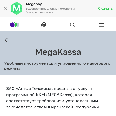
Megapay
Скачать
Удобное управление номером и
быстрые платежи
Рус
/
Кырг
MegaKassa
Частным клиентам
Удобный инструмент для упрощенного налогового
Частным клиентам
Связь
режима
Бизнесу
ЗАО «Альфа Телеком», предлагает услуги
Тарифы
Акции
Роуминг
программной ККМ (MEGAKassa), которая
соответствует требованиям установленным
законодательством Кыргызской Республики.