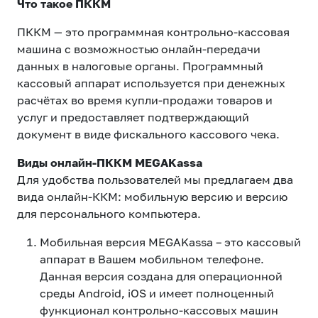
Что такое ПККМ
eSIM
M2M
ПККМ — это программная контрольно-кассовая
машина с возможностью онлайн-передачи
Услуги
данных в налоговые органы. Программный
кассовый аппарат используется при денежных
расчётах во время купли-продажи товаров и
Компания
услуг и предоставляет подтверждающий
Все услуги
Развлечения
Соц.сети
документ в виде фискального кассового чека.
Сервисы
Виды онлайн-ПККМ MEGAKassa
О нас
Новости
Работа в MEGA
Для удобства пользователей мы предлагаем два
вида онлайн-ККМ: мобильную версию и версию
Звонки и SMS
Подбор номера
Доставка SIM
для персонального компьютера.
Карта офисов и
MegaTV
MegaPay
MegaKassa
Мобильная версия MEGAKassa – это кассовый
Партнерам
покрытие
аппарат в Вашем мобильном телефоне.
Данная версия создана для операционной
среды Android, iOS и имеет полноценный
функционал контрольно-кассовых машин