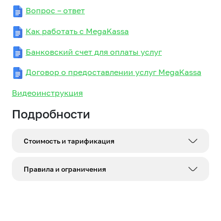
Вопрос – ответ
Как работать с MegaKassa
Банковский счет для оплаты услуг
Д
оговор о предоставлении услуг MegaKassa
Видеоинструкция
Подробности
Стоимость и тарификация
Программное обеспечение MegaKassa
Правила и ограничения
предоставляется бесплатно
Постановление Правительства КР "О мерах по
Подключение пользователя осуществляется
внедрению электронной системы фискализации
бесплатно.
налоговых процедур"
ПККМ MegaKassa (версия для мобильных