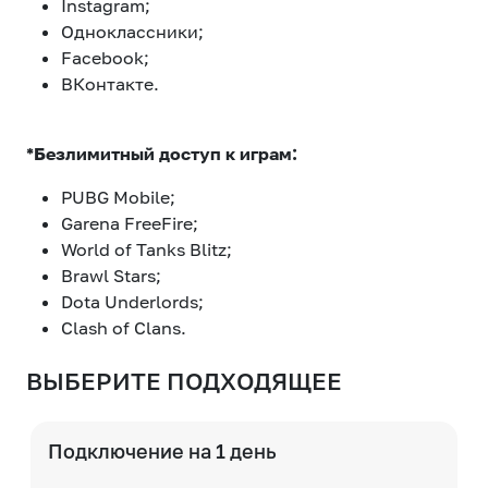
Instagram;
eSIM
M2M
Одноклассники;
Facebook;
ВКонтакте.
Услуги
*Безлимитный доступ к играм:
Компания
PUBG Mobile;
Все услуги
Развлечения
Соц.сети
Garena FreeFire;
Сервисы
World of Tanks Blitz;
О нас
Новости
Работа в MEGA
Brawl Stars;
Dota Underlords;
Звонки и SMS
Подбор номера
Доставка SIM
Clash of Clans.
Карта офисов и
MegaTV
MegaPay
MegaKassa
Партнерам
ВЫБЕРИТЕ ПОДХОДЯЩЕЕ
покрытие
Подключение на 1 день