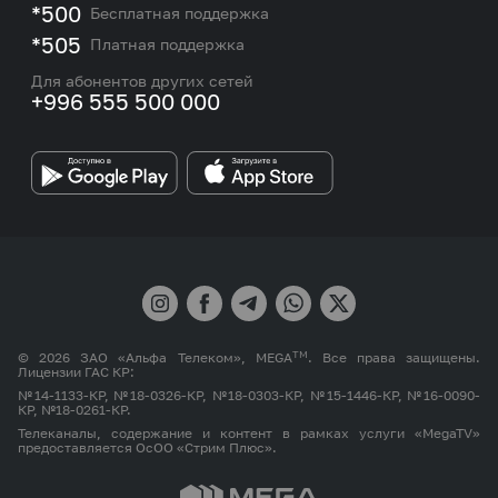
M2M
*500
Бесплатная поддержка
Start (TM Salam).
Карта покрытия сети и центров обслуживания
Подбор номера
*505
Платная поддержка
Контакты сотрудников отдела по работе с
Трафик предоставляется во всех сетях: 2G/3G/4G
Работа в MEGA
корпоративными и VIP клиентами
Для абонентов других сетей
+996 555 500 000
Цены указаны с учетом НДС и НсП.
Партнерам
Тарифная опция недоступна для всех абонентов
сети MEGA, находящихся в роуминге.
Бренд MEGA
При переходе абонента на тарифный план, где
подключение тарифной опции «БЕЗЛИМИТ» не
предусмотрено, активный пакет тарифной опции
«БЕЗЛИМИТ» отключается.
Умное автопродление:
TM
Если по истечении срока действия пакета на
© 2026 ЗАО «Альфа Телеком», MEGA
. Все права защищены.
Лицензии ГАС КР:
балансе недостаточно средств для обновления,
№14-1133-КР, №18-0326-КР, №18-0303-КР, №15-1446-КР, №16-0090-
подключается пакет с более коротким периодом, на
КР, №18-0261-КР.
который хватает средств.
Телеканалы, содержание и контент в рамках услуги «MegaTV»
предоставляется ОсОО «Стрим Плюс».
При дальнейшем продлении услуги, если есть
возможность вернуть абонента на более