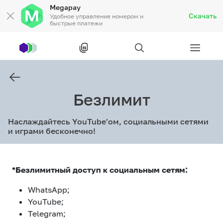
Megapay
Скачать
Удобное управление номером и
быстрые платежи
Рус
/
Кырг
Безлимит
Частным клиентам
Наслаждайтесь YouTube'ом, социальными сетями
Частным клиентам
Связь
и играми бесконечно!
Бизнесу
*Безлимитный доступ к социальным сетям:
Тарифы
Акции
Роуминг
WhatsApp;
YouTube;
Telegram;