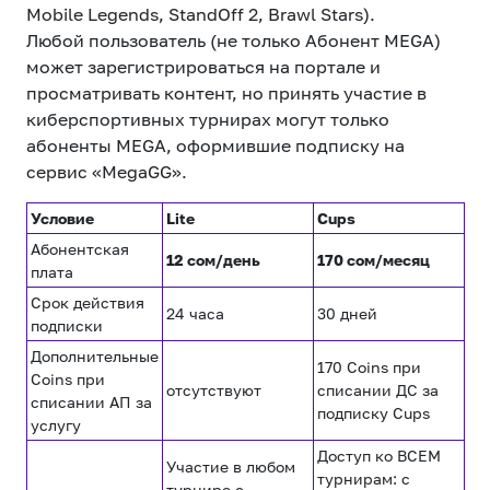
eSIM
M2M
Mobile Legends, StandOff 2, Brawl Stars).
Любой пользователь (не только Абонент MEGA)
может зарегистрироваться на портале и
Услуги
просматривать контент, но принять участие в
киберспортивных турнирах могут только
абоненты MEGA, оформившие подписку на
Компания
сервис «MegaGG».
Все услуги
Развлечения
Соц.сети
Условие
Lite
Cups
Сервисы
Абонентская
12 сом/день
170 сом/месяц
О нас
Новости
Работа в MEGA
плата
Срок действия
Звонки и SMS
Подбор номера
Доставка SIM
24 часа
30 дней
подписки
Дополнительные
Карта офисов и
170 Coins при
MegaTV
MegaPay
MegaKassa
Партнерам
Coins при
покрытие
отсутствуют
списании ДС за
списании АП за
подписку Cups
услугу
Доступ ко ВСЕМ
Участие в любом
турнирам: с
турнире с