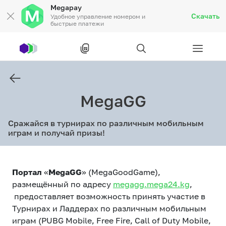
Megapay
Скачать
Удобное управление номером и
быстрые платежи
Рус
/
Кырг
MegaGG
Частным клиентам
Сражайся в турнирах по различным мобильным
Частным клиентам
Связь
играм и получай призы!
Бизнесу
Портал
«
MegaGG
» (MegaGoodGame),
Тарифы
Акции
Роуминг
размещённый по адресу
megagg.mega24.kg
,
предоставляет возможность принять участие в
Турнирах и Ладдерах по различным мобильным
играм (PUBG Mobile, Free Fire, Call of Duty Mobile,