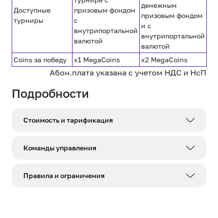
денежным
Доступные
призовым фондом
призовым фондом
турниры
с
и с
внутрипортальной
внутрипортальной
валютой
валютой
Coins за победу
х1 MegaCoins
х2 MegaCoins
Абон.плата указана с учетом НДС и НсП
Подробности
Стоимость и тарификация
12 сом/день
Абонентская плата Lite
Команды управления
170 сом/месяц
Абонентская плата Cups
Информационный запрос / Проверка
Правила и ограничения
*2047#
статуса
Абон.плата указана с учетом НДС и НсП
1. Сервис доступен на всех коммерческих
тарифных планах (ТП), за исключением ТП
Активация сервиса «MegaGG» с
*2047*1#
подпиской «Lite»
торговой марки «Salam», а также ТП «SIP», «Wi-Fi